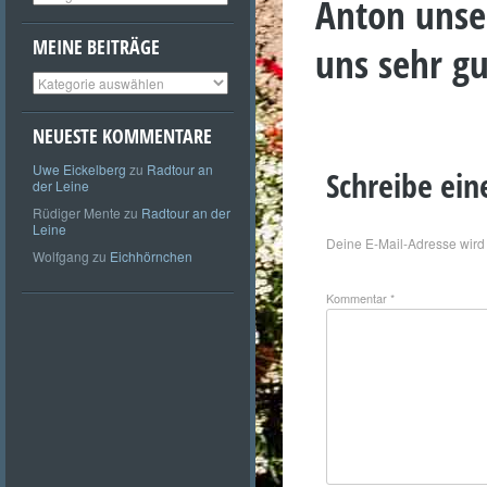
Anton unse
MEINE BEITRÄGE
uns sehr gu
Meine
Beiträge
NEUESTE KOMMENTARE
Uwe Eickelberg
zu
Radtour an
Schreibe ei
der Leine
Rüdiger Mente
zu
Radtour an der
Leine
Deine E-Mail-Adresse wird n
Wolfgang
zu
Eichhörnchen
Kommentar
*