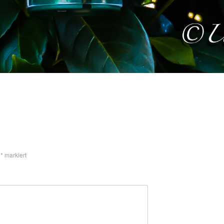
t
*
markiert