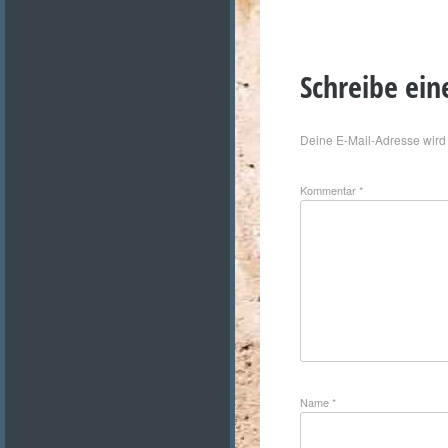
Schreibe ei
Deine E-Mail-Adresse wird n
Kommentar
*
Name
*