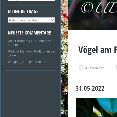
MEINE BEITRÄGE
Meine
Beiträge
NEUESTE KOMMENTARE
Uwe Eickelberg
zu
Radtour an
der Leine
Vögel am F
Rüdiger Mente
zu
Radtour an der
Leine
Wolfgang
zu
Eichhörnchen
4 Jahren ago
31.05.2022