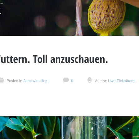
uttern. Toll anzuschauen.
Posted in:
Alles was fliegt.
0
Author:
Uwe Eickelberg