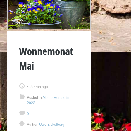
Wonnemonat
Mai
4 Jahren ago
Posted in:
Meine Monate in
2022
0
Author:
Uwe Eickelberg