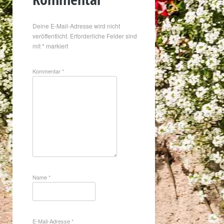
Deine E-Mail-Adresse wird nicht
veröffentlicht.
Erforderliche Felder sind
mit
*
markiert
Kommentar
*
Name
*
E-Mail-Adresse
*