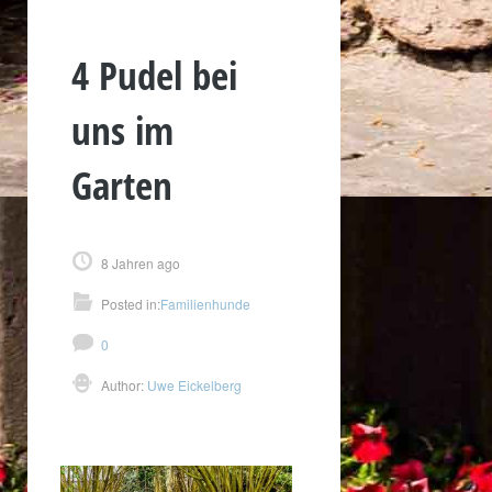
4 Pudel bei
uns im
Garten
8 Jahren ago
Posted in:
Familienhunde
0
Author:
Uwe Eickelberg