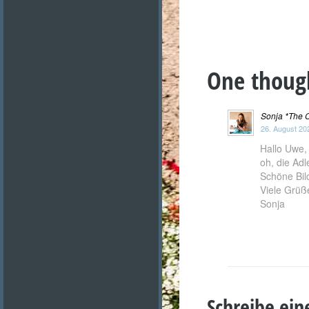
One thoug
Sonja *The C
26. August 202
Hallo Uwe,
oh, die Adl
Schöne Bil
Viele Grüß
Sonja
Schreibe ei