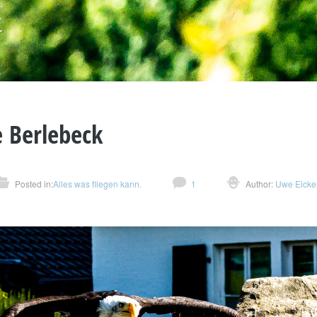
 Berlebeck
Posted in:
Alles was fliegen kann.
1
Author:
Uwe Eicke