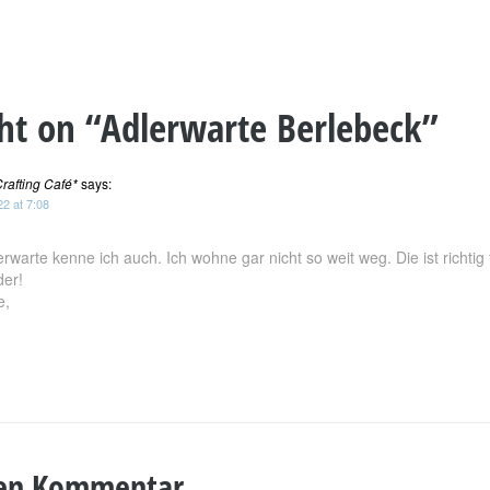
ht on “
Adlerwarte Berlebeck
”
rafting Café*
says:
2 at 7:08
erwarte kenne ich auch. Ich wohne gar nicht so weit weg. Die ist richtig t
der!
e,
nen Kommentar