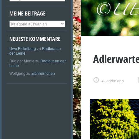
MEINE BEITRÄGE
Meine
Beiträge
NEUESTE KOMMENTARE
Uwe Eickelberg
zu
Radtour an
der Leine
Adlerwarte
Rüdiger Mente
zu
Radtour an der
Leine
Wolfgang
zu
Eichhörnchen
4 Jahren ago