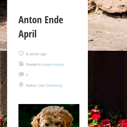
Anton Ende
April
8 Jahren ago
Posted in:
Unsere Hunde
0
Author:
Uwe Eickelberg