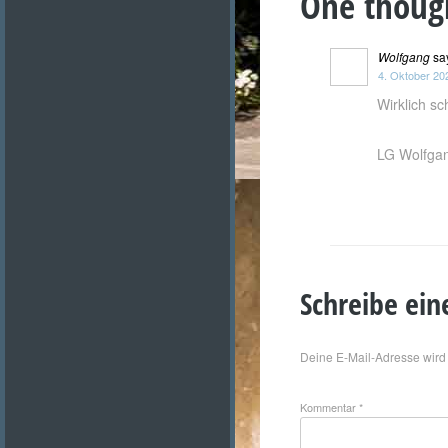
One thoug
Wolfgang
sa
4. Oktober 202
Wirklich s
LG Wolfga
Schreibe ei
Deine E-Mail-Adresse wird n
Kommentar
*