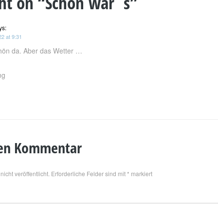
ht on “
Schön war`s
”
ys:
2 at 9:31
chön da. Aber das Wetter …
ng
nen Kommentar
icht veröffentlicht.
Erforderliche Felder sind mit
*
markiert