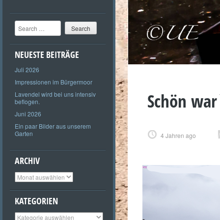
Search
NEUESTE BEITRÄGE
Juli 2026
Impressionen im Bürgermoor
Schön war
Lavendel wird bei uns intensiv
beflogen.
Juni 2026
Ein paar Bilder aus unserem
Garten
4 Jahren ago
ARCHIV
Archiv
KATEGORIEN
Kategorien