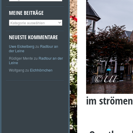
MEINE BEITRÄGE
Meine
Beiträge
NEUESTE KOMMENTARE
Uwe Eickelberg
zu
Radtour an
der Leine
Rüdiger Mente
zu
Radtour an der
Leine
Wolfgang
zu
Eichhörnchen
im strömen