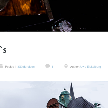
`s
Posted in:
Städtereisen
1
Author:
Uwe Eickelberg