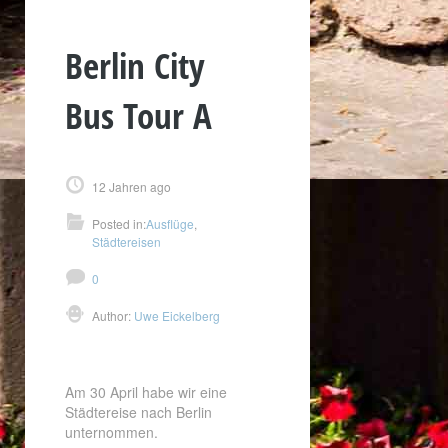
Berlin City
Bus Tour A
12 Jahren ago
Posted in:
Ausflüge
,
Städtereisen
0
Author:
Uwe Eickelberg
Am 30 April habe wir eine
Städtereise nach Berlin
unternommen.