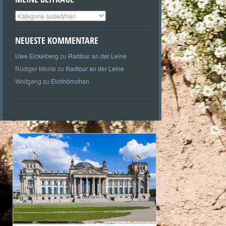
Meine
Beiträge
NEUESTE KOMMENTARE
Uwe Eickelberg
zu
Radtour an der Leine
Rüdiger Mente
zu
Radtour an der Leine
Wolfgang
zu
Eichhörnchen