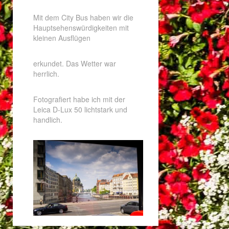
Mit dem City Bus haben wir die
Hauptsehenswürdigkeiten mit
kleinen Ausflügen
erkundet. Das Wetter war
herrlich.
Fotografiert habe ich mit der
Leica D-Lux 50 lichtstark und
handlich.