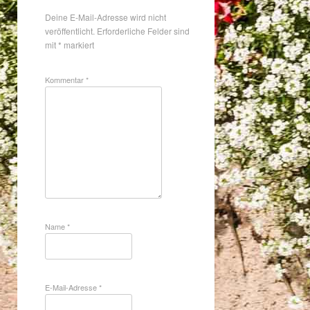
Deine E-Mail-Adresse wird nicht
veröffentlicht.
Erforderliche Felder sind
mit
*
markiert
Kommentar
*
Name
*
E-Mail-Adresse
*