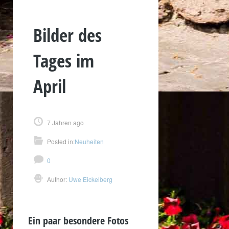
Bilder des
Tages im
April
7 Jahren ago
Posted in:
Neuheiten
0
Author:
Uwe Eickelberg
Ein paar besondere Fotos