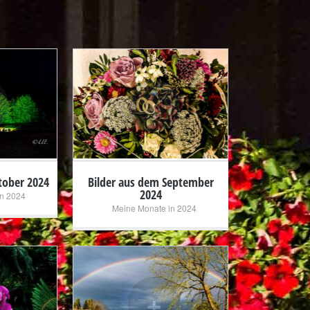
+
tober 2024
Bilder aus dem September
2024
n 2024
Meine Monate in 2024
+