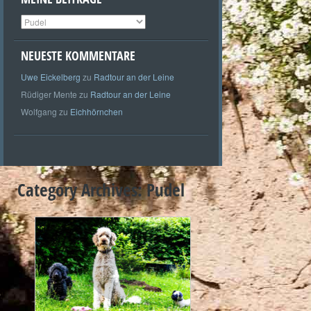
Meine
Beiträge
NEUESTE KOMMENTARE
Uwe Eickelberg
zu
Radtour an der Leine
Rüdiger Mente
zu
Radtour an der Leine
Wolfgang
zu
Eichhörnchen
Category Archives:
Pudel
+