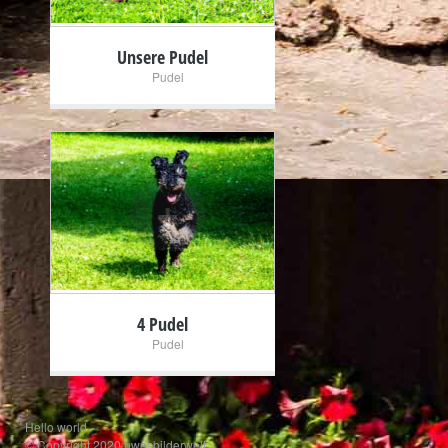
Unsere Pudel
Pudel
+
4 Pudel
Pudel
Hello world
© Copyright 2020 uwesbilderwelt