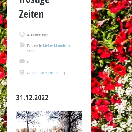
Zeiten
4 Jahren ago
Posted in:
Meine Monate in
2022
0
Author:
Uwe Eickelberg
31.12.2022