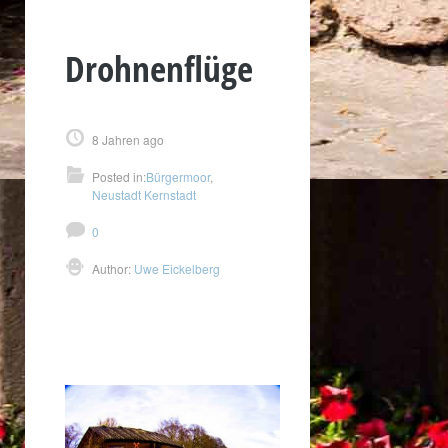
Drohnenflüge
8 Jahren ago
Posted in:
Bürgermoor
,
Neustadt Kernstadt
0
Author:
Uwe Eickelberg