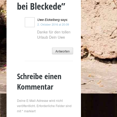
bei Bleckede
”
Uwe Eickelberg
says:
2. Oktober 2016 at 20:09
Danke für den tollen
Urlaub Dein Uwe
Antworten
Schreibe einen
Kommentar
Deine E-Mail-Adresse wird nicht
veröffentlicht.
Erforderliche Felder sind
mit
*
markiert