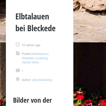
Elbtalauen
bei Bleckede
10 Jahren ago
Posted in:
Elbtalauen
,
Hitzacker
,
Lüneburg
,
Viehler Höhe
1
Author:
Uwe Eickelberg
Bilder von der