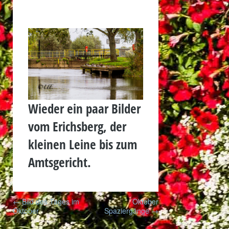
Wieder ein paar Bilder
vom Erichsberg, der
kleinen Leine bis zum
Amtsgericht.
Post
←
Bild des Tages im
Oktober
navigation
Oktober
Spaziergänge
→