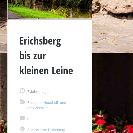
Erichsberg
bis zur
kleinen Leine
7 Jahren ago
Posted in:
Neustadt rund
ums Zentrum
0
Author:
Uwe Eickelberg