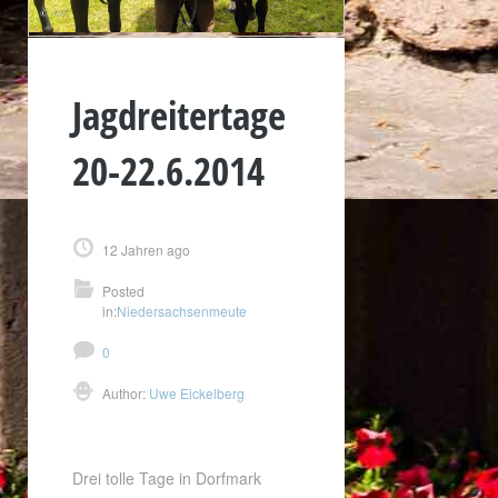
Jagdreitertage
20-22.6.2014
12 Jahren ago
Posted
in:
Niedersachsenmeute
0
Author:
Uwe Eickelberg
Drei tolle Tage in Dorfmark