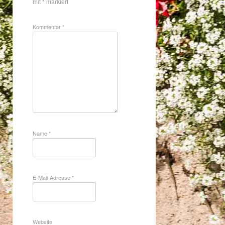
mit
*
markiert
Kommentar
*
Name
*
E-Mail-Adresse
*
Website