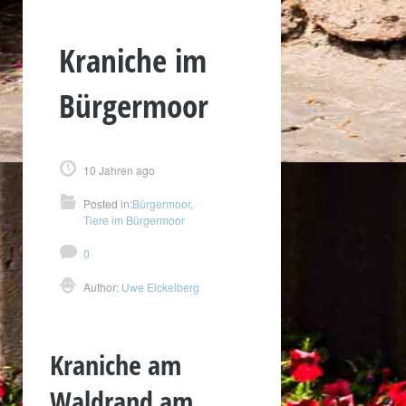
Kraniche im
Bürgermoor
10 Jahren ago
Posted in:
Bürgermoor
,
Tiere im Bürgermoor
0
Author:
Uwe Eickelberg
Kraniche am
Waldrand am