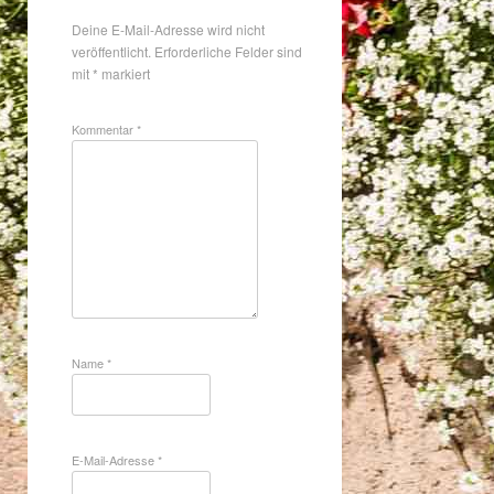
Deine E-Mail-Adresse wird nicht
veröffentlicht.
Erforderliche Felder sind
mit
*
markiert
Kommentar
*
Name
*
E-Mail-Adresse
*