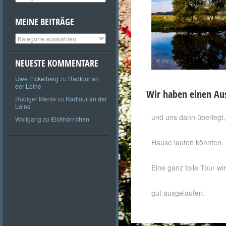
MEINE BEITRÄGE
Meine
Beiträge
NEUESTE KOMMENTARE
Uwe Eickelberg
zu
Radtour an
der Leine
Wir haben einen Aus
Rüdiger Mente
zu
Radtour an der
Leine
und uns dann überlegt
Wolfgang
zu
Eichhörnchen
Hause laufen könnten.
Eine ganz tolle Tour w
gut ausgelaufen.