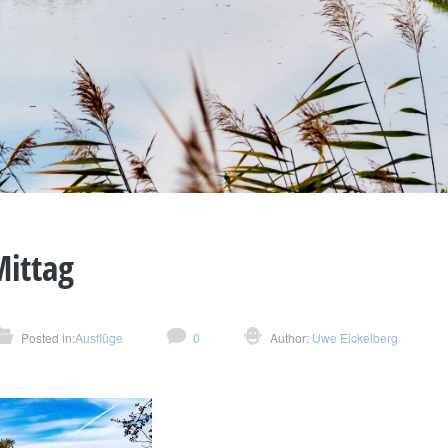
ittag
Posted in:
Ausflüge
0
Author:
Uwe Eickelberg