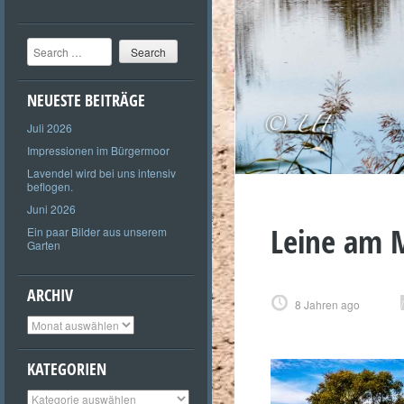
Search
NEUESTE BEITRÄGE
Juli 2026
Impressionen im Bürgermoor
Lavendel wird bei uns intensiv
beflogen.
Juni 2026
Leine am M
Ein paar Bilder aus unserem
Garten
ARCHIV
8 Jahren ago
Archiv
KATEGORIEN
Kategorien