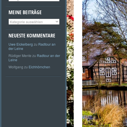
MEINE BEITRÄGE
Meine
Beiträge
NEUESTE KOMMENTARE
Uwe Eickelberg
zu
Radtour an
der Leine
Rüdiger Mente
zu
Radtour an der
Leine
Wolfgang
zu
Eichhörnchen