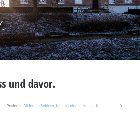
ss und davor.
Posted in:
Bilder am Schloss
,
Kleine Leine in Neustadt
0