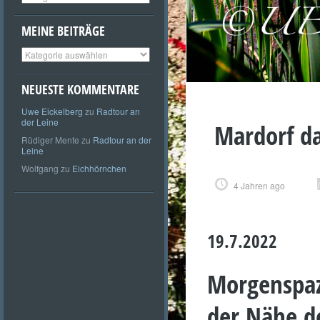
MEINE BEITRÄGE
Meine
Beiträge
NEUESTE KOMMENTARE
Uwe Eickelberg
zu
Radtour an
der Leine
Mardorf d
Rüdiger Mente
zu
Radtour an der
Leine
Wolfgang
zu
Eichhörnchen
4 Jahren ago
19.7.2022
Morgenspaz
der Nähe d