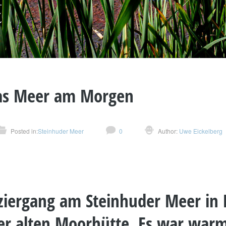
as Meer am Morgen
Posted in:
Steinhuder Meer
0
Author:
Uwe Eickelberg
iergang am Steinhuder Meer in 
er alten Moorhütte. Es war warm