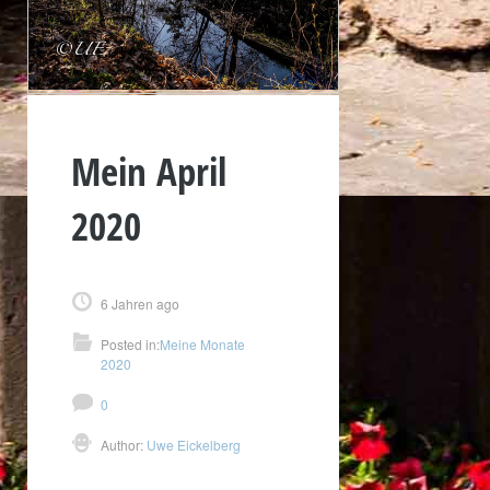
Mein April
2020
6 Jahren ago
Posted in:
Meine Monate
2020
0
Author:
Uwe Eickelberg