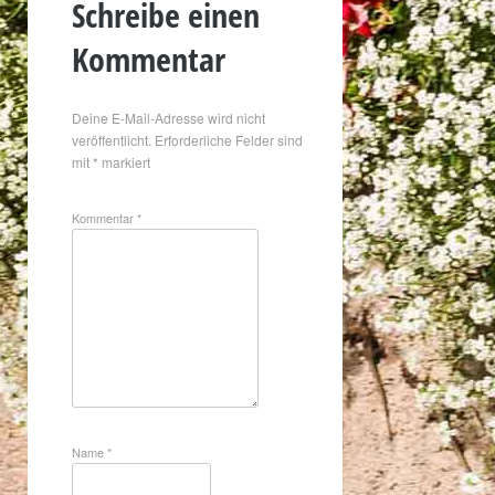
Schreibe einen
Kommentar
Deine E-Mail-Adresse wird nicht
veröffentlicht.
Erforderliche Felder sind
mit
*
markiert
Kommentar
*
Name
*