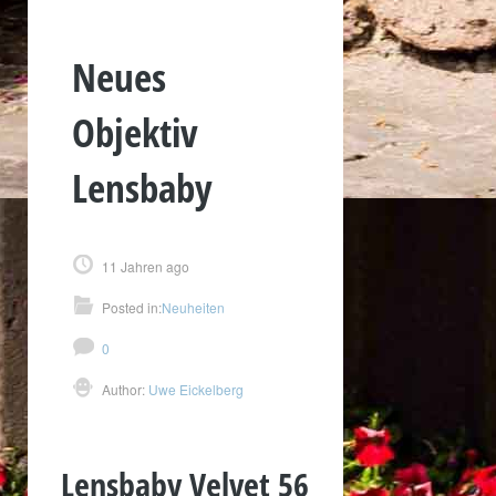
Neues
Objektiv
Lensbaby
11 Jahren ago
Posted in:
Neuheiten
0
Author:
Uwe Eickelberg
Lensbaby Velvet 56