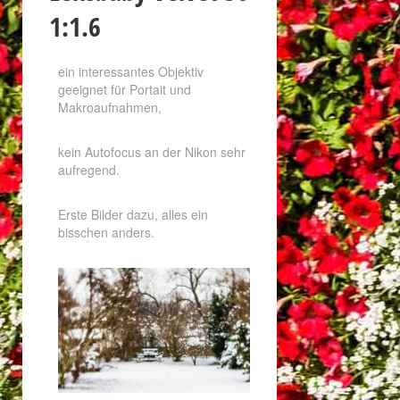
1:1.6
ein interessantes Objektiv
geeignet für Portait und
Makroaufnahmen,
kein Autofocus an der Nikon sehr
aufregend.
Erste Bilder dazu, alles ein
bisschen anders.