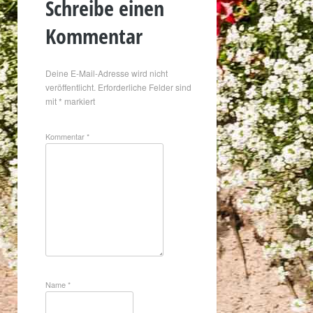
Schreibe einen
Kommentar
Deine E-Mail-Adresse wird nicht
veröffentlicht.
Erforderliche Felder sind
mit
*
markiert
Kommentar
*
Name
*