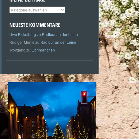
Meine
Beiträge
NEUESTE KOMMENTARE
Uwe Eickelberg
zu
Radtour an der Leine
Rüdiger Mente
zu
Radtour an der Leine
Wolfgang
zu
Eichhörnchen