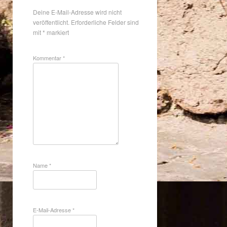
Deine E-Mail-Adresse wird nicht
veröffentlicht.
Erforderliche Felder sind
mit
*
markiert
Kommentar
*
Name
*
E-Mail-Adresse
*