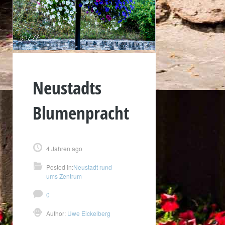
Neustadts
Blumenpracht
4 Jahren ago
Posted in:
Neustadt rund
ums Zentrum
0
Author:
Uwe Eickelberg