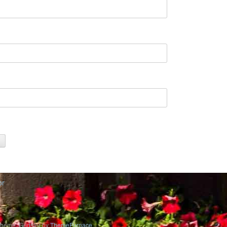
or
heme: Gridster by
ThemeFurnace
.