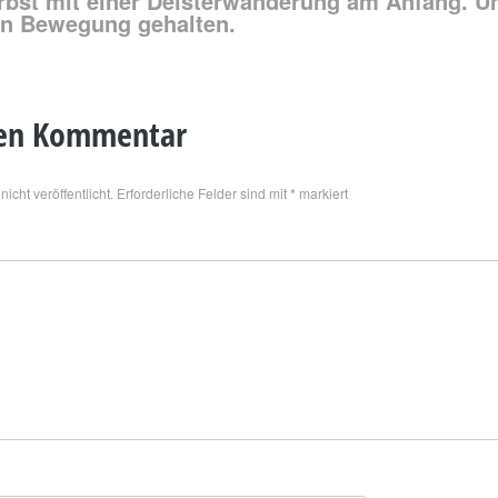
rbst mit einer Deisterwanderung am Anfang. Un
in Bewegung gehalten.
nen Kommentar
icht veröffentlicht.
Erforderliche Felder sind mit
*
markiert