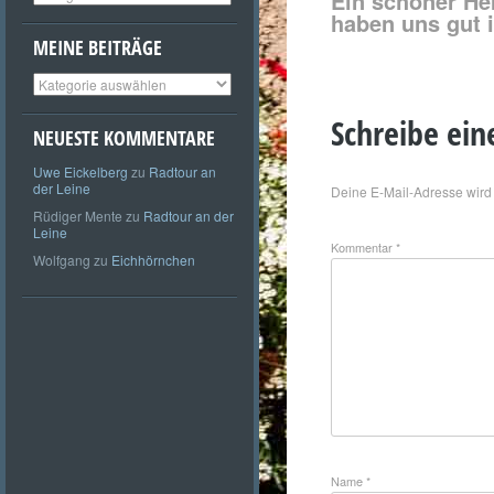
Ein schöner He
haben uns gut 
MEINE BEITRÄGE
Meine
Beiträge
Schreibe ei
NEUESTE KOMMENTARE
Uwe Eickelberg
zu
Radtour an
der Leine
Deine E-Mail-Adresse wird n
Rüdiger Mente
zu
Radtour an der
Leine
Kommentar
*
Wolfgang
zu
Eichhörnchen
Name
*