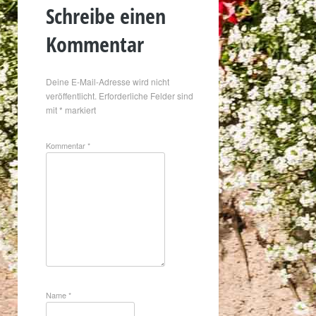
Schreibe einen
Kommentar
Deine E-Mail-Adresse wird nicht
veröffentlicht.
Erforderliche Felder sind
mit
*
markiert
Kommentar
*
Name
*