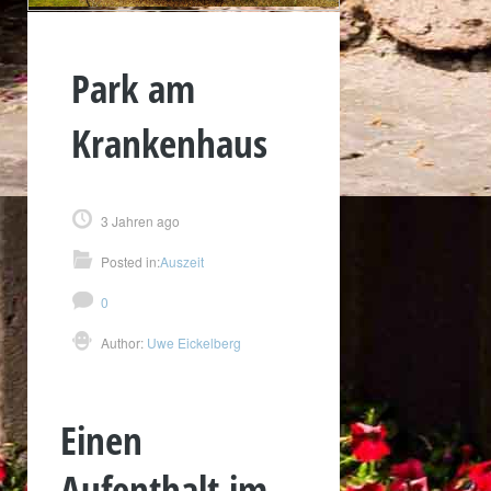
Park am
Krankenhaus
3 Jahren ago
Posted in:
Auszeit
0
Author:
Uwe Eickelberg
Einen
Aufenthalt im