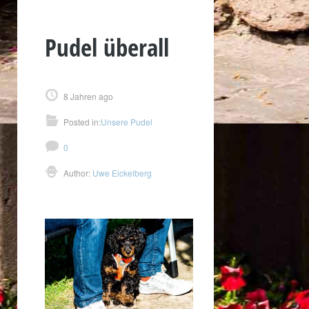
Pudel überall
8 Jahren ago
Posted in:
Unsere Pudel
0
Author:
Uwe Eickelberg