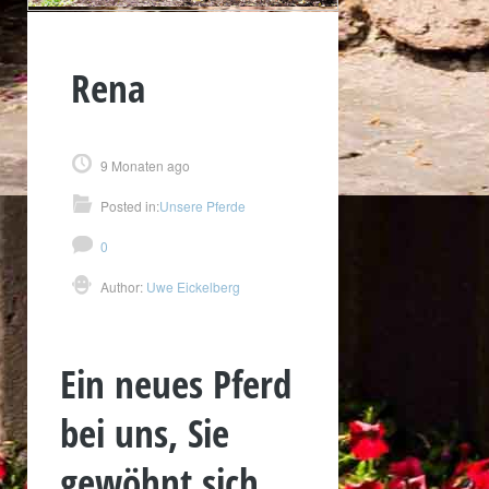
Rena
9 Monaten ago
Posted in:
Unsere Pferde
0
Author:
Uwe Eickelberg
Ein neues Pferd
bei uns, Sie
gewöhnt sich