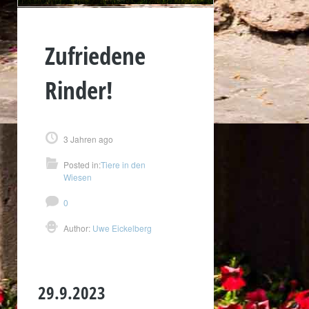
Zufriedene
Rinder!
3 Jahren ago
Posted in:
Tiere in den
Wiesen
0
Author:
Uwe Eickelberg
29.9.2023