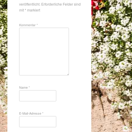
veröffentlicht.
Erforderliche Felder sind
mit
*
markiert
Kommentar
*
Name
*
E-Mail-Adresse
*