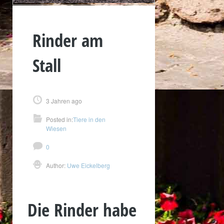
Rinder am
Stall
3 Jahren ago
Posted in:
Tiere in den
Wiesen
0
Author:
Uwe Eickelberg
Die Rinder habe