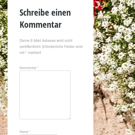
Schreibe einen
Kommentar
Deine E-Mail-Adresse wird nicht
veröffentlicht.
Erforderliche Felder sind
mit
*
markiert
Kommentar
*
Name
*