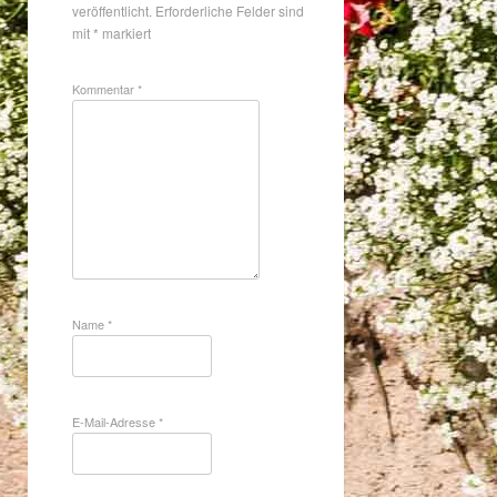
veröffentlicht.
Erforderliche Felder sind
mit
*
markiert
Kommentar
*
Name
*
E-Mail-Adresse
*