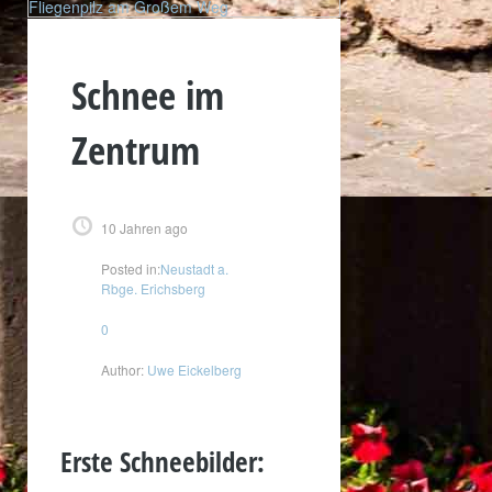
Fliegenpilz am Großem Weg
Schnee im
Zentrum
10 Jahren ago
Posted in:
Neustadt a.
Rbge. Erichsberg
0
Author:
Uwe Eickelberg
Erste Schneebilder: