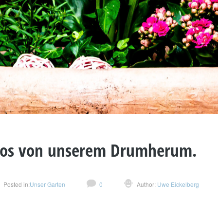
tos von unserem Drumherum.
Posted in:
Unser Garten
0
Author:
Uwe Eickelberg