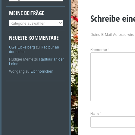
MEINE BEITRÄGE
Schreibe ei
Meine
Beiträge
Deine E-Mail-Adresse wird n
NEUESTE KOMMENTARE
Uwe Eickelberg
zu
Radtour an
Kommentar
*
der Leine
Rüdiger Mente
zu
Radtour an der
Leine
Wolfgang
zu
Eichhörnchen
Name
*