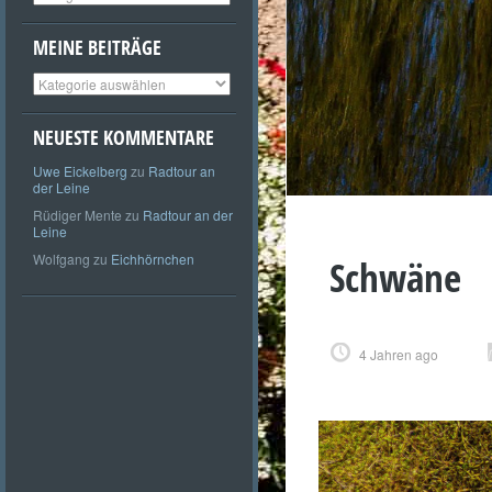
MEINE BEITRÄGE
Meine
Beiträge
NEUESTE KOMMENTARE
Uwe Eickelberg
zu
Radtour an
der Leine
Rüdiger Mente
zu
Radtour an der
Leine
Wolfgang
zu
Eichhörnchen
Schwäne
4 Jahren ago