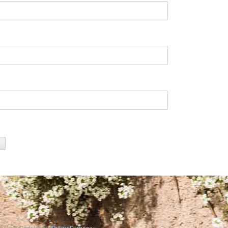
heme: Gridster by
ThemeFurnace
.