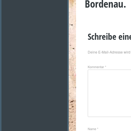
Bordenau.
Schreibe ei
Deine E-Mail-Adresse wird n
Kommentar
*
Name
*