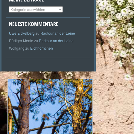
Meine
Beiträge
NEUESTE KOMMENTARE
Uwe Eickelberg
zu
Radtour an der Leine
Rüdiger Mente
zu
Radtour an der Leine
Wolfgang
zu
Eichhörnchen