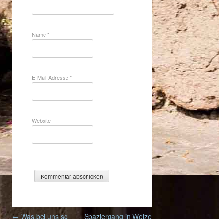
Name
*
E-Mail-Adresse
*
Website
Post
←
Was bei uns so
Spaziergang in Welze