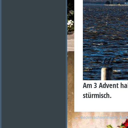
Am 3 Advent ha
stürmisch.
Post
←
Niedersachsenmeute Ausk
navigation