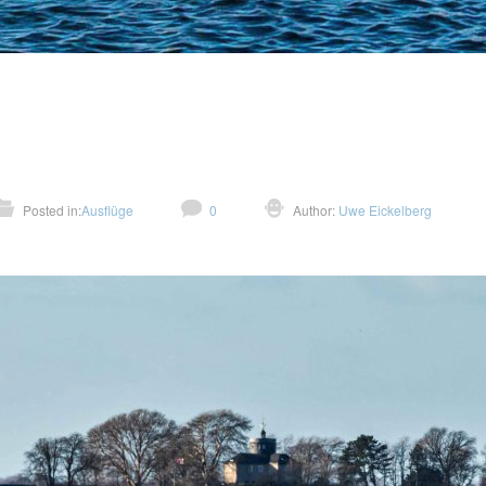
Posted in:
Ausflüge
0
Author:
Uwe Eickelberg