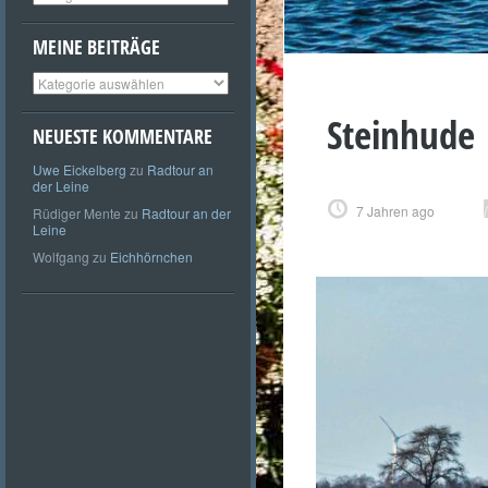
MEINE BEITRÄGE
Meine
Beiträge
Steinhude
NEUESTE KOMMENTARE
Uwe Eickelberg
zu
Radtour an
der Leine
7 Jahren ago
Rüdiger Mente
zu
Radtour an der
Leine
Wolfgang
zu
Eichhörnchen