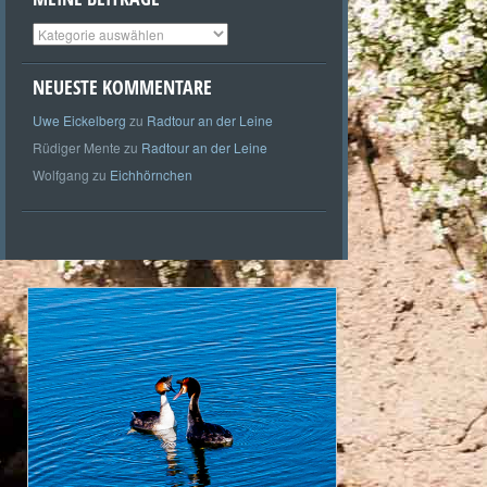
Meine
Beiträge
NEUESTE KOMMENTARE
Uwe Eickelberg
zu
Radtour an der Leine
Rüdiger Mente
zu
Radtour an der Leine
Wolfgang
zu
Eichhörnchen