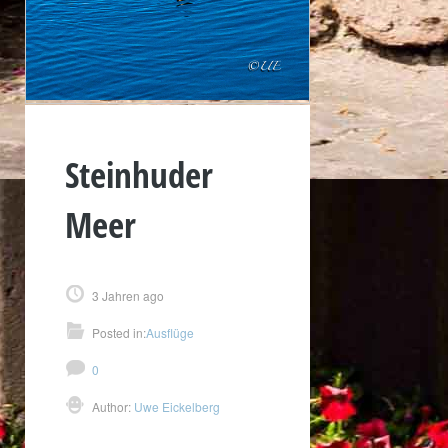
Steinhuder
Meer
3 Jahren ago
Posted in:
Ausflüge
0
Author:
Uwe Eickelberg