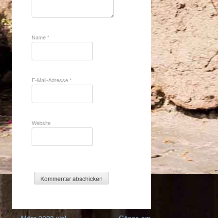
Name
*
E-Mail-Adresse
*
Website
Post
←
März 2023 viel
Gänse am