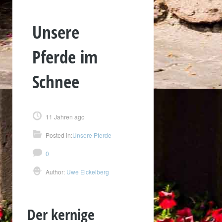
Unsere
Pferde im
Schnee
11 Jahren ago
Posted in:
Unsere Pferde
0
Author:
Uwe Eickelberg
Der kernige