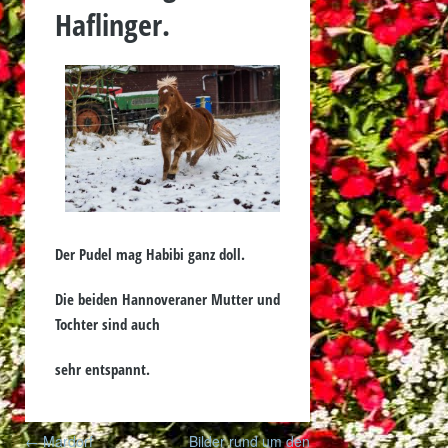
Haflinger.
Der Pudel mag Habibi ganz doll.
Die beiden Hannoveraner Mutter und
Tochter sind auch
sehr entspannt.
Post
←
Mardorf
Bilder rund um den
navigation