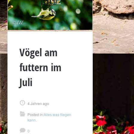
Vögel am
futtern im
Juli
4 Jahren ago
Posted in:
Alles was fliegen
kann.
0