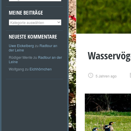
MEINE BEITRÄGE
Meine
Beiträge
NEUESTE KOMMENTARE
Uwe Eickelberg
zu
Radtour an
der Leine
Wasservög
Rüdiger Mente
zu
Radtour an der
Leine
Wolfgang
zu
Eichhörnchen
5 Jahren ago