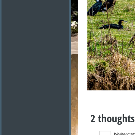
2 thoughts
Wolfgang
sa