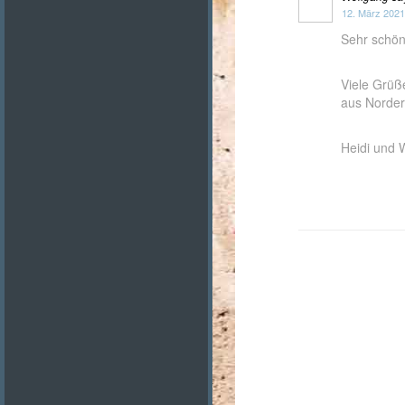
12. März 2021
Sehr schön
Viele Grüß
aus Norde
Heidi und 