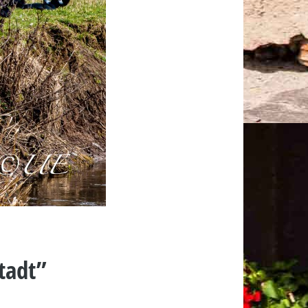
tadt
”