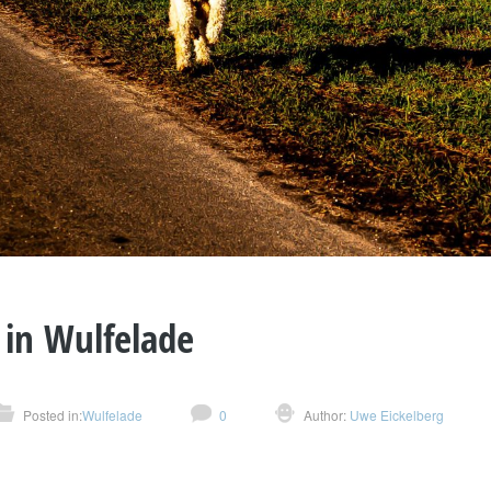
in Wulfelade
Posted in:
Wulfelade
0
Author:
Uwe Eickelberg