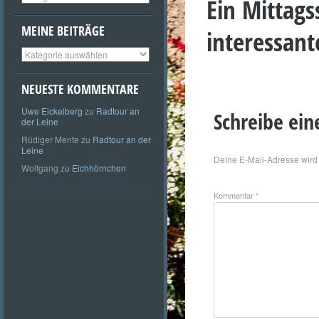
Ein Mittags
MEINE BEITRÄGE
interessan
Meine
Beiträge
NEUESTE KOMMENTARE
Uwe Eickelberg
zu
Radtour an
Schreibe ei
der Leine
Rüdiger Mente
zu
Radtour an der
Leine
Deine E-Mail-Adresse wird n
Wolfgang
zu
Eichhörnchen
Kommentar
*