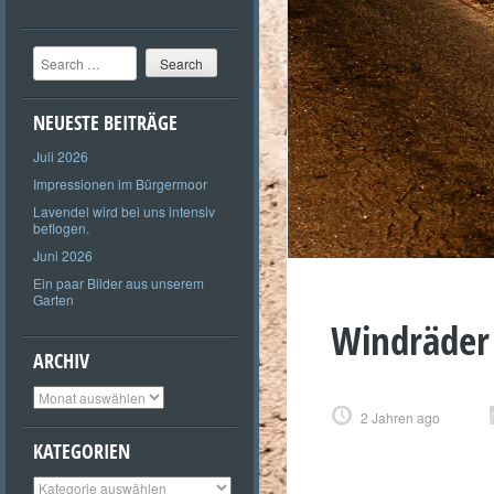
Search
NEUESTE BEITRÄGE
Juli 2026
Impressionen im Bürgermoor
Lavendel wird bei uns intensiv
beflogen.
Juni 2026
Ein paar Bilder aus unserem
Garten
Windräder 
ARCHIV
Archiv
2 Jahren ago
KATEGORIEN
Kategorien