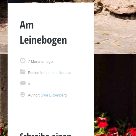
Am
Leinebogen
7 Monaten ago
Posted in:
Leine in Neustadt
0
Author:
Uwe Eickelberg