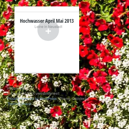
Hochwasser April Mai 2013
+
Leine in Neustadt
Hello world
© Copyright 2014 uwesbilderwelt
Proudly powered by WordPress
|
Theme: Gridster by
ThemeFurnace
.