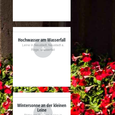
Hochwasser am Wasserfall
+
Leine in Neustadt
,
Neustadt a.
Rbge. Wasserfall
Wintersonne an der kleinen
+
Leine
Bilder am Schloss
,
Leine in