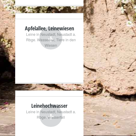
Apfelallee, Leinewiesen
+
Leine in Neustadt
,
Neustadt a.
Rbge. Wasserfall
,
Tiere in den
Wiesen
Leinehochwasser
+
Leine in Neustadt
,
Neustadt a.
Rbge. Wasserfall