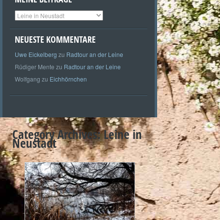
Meine
Beiträge
NEUESTE KOMMENTARE
Uwe Eickelberg
zu
Radtour an der Leine
Rüdiger Mente
zu
Radtour an der Leine
Wolfgang
zu
Eichhörnchen
Category Archives:
Leine in
Neustadt
+