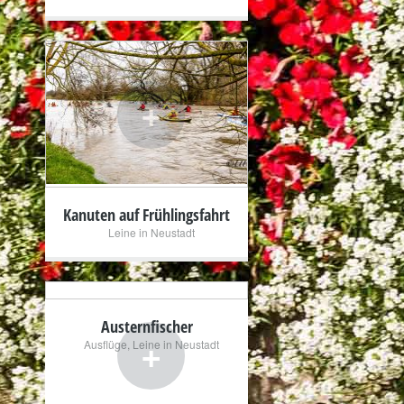
+
Kanuten auf Frühlingsfahrt
Leine in Neustadt
Austernfischer
+
Ausflüge
,
Leine in Neustadt