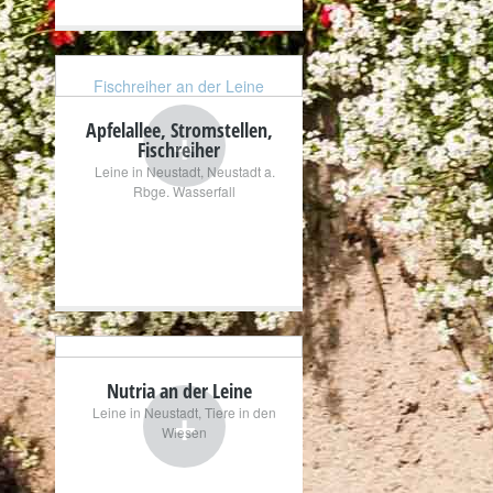
Fischreiher an der Leine
+
Apfelallee, Stromstellen,
Fischreiher
Leine in Neustadt
,
Neustadt a.
Rbge. Wasserfall
Nutria an der Leine
+
Leine in Neustadt
,
Tiere in den
Wiesen