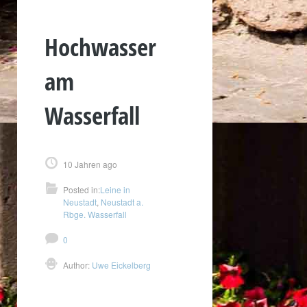
Hochwasser
am
Wasserfall
10 Jahren ago
Posted in:
Leine in
Neustadt
,
Neustadt a.
Rbge. Wasserfall
0
Author:
Uwe Eickelberg