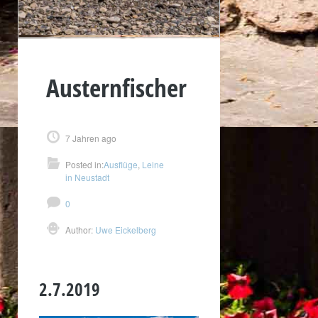
Austernfischer
7 Jahren ago
Posted in:
Ausflüge
,
Leine
in Neustadt
0
Author:
Uwe Eickelberg
2.7.2019