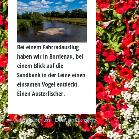
Bei einem Fahrradausflug
haben wir in Bordenau, bei
einem Blick auf die
Sandbank in der Leine einen
einsamen Vogel entdeckt.
Einen Austerfischer.
Post
←
Pudel im Überfluss
Enten am Erichsberg
navigation
→