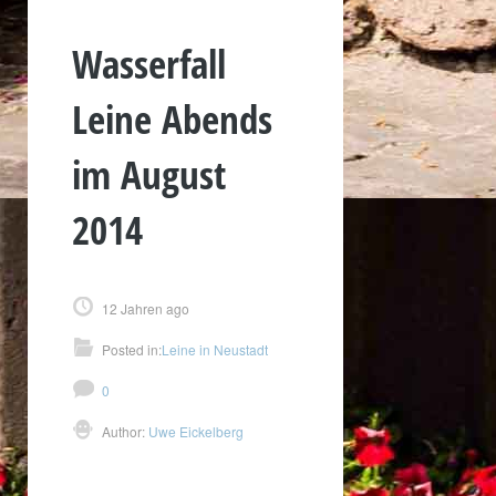
Wasserfall
Leine Abends
im August
2014
12 Jahren ago
Posted in:
Leine in Neustadt
0
Author:
Uwe Eickelberg