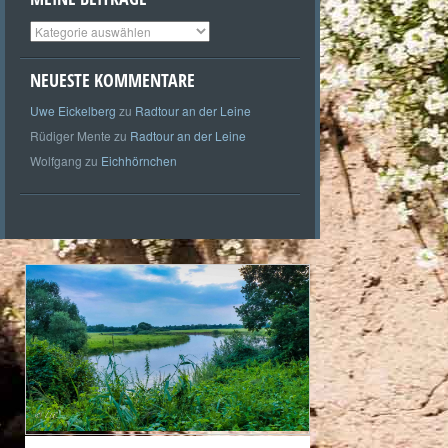
Meine
Beiträge
NEUESTE KOMMENTARE
Uwe Eickelberg
zu
Radtour an der Leine
Rüdiger Mente
zu
Radtour an der Leine
Wolfgang
zu
Eichhörnchen