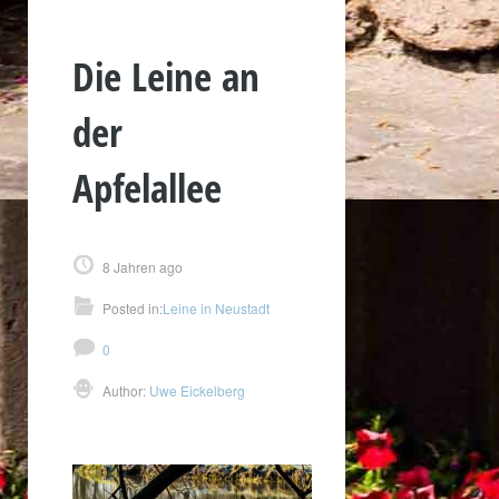
Die Leine an
der
Apfelallee
8 Jahren ago
Posted in:
Leine in Neustadt
0
Author:
Uwe Eickelberg