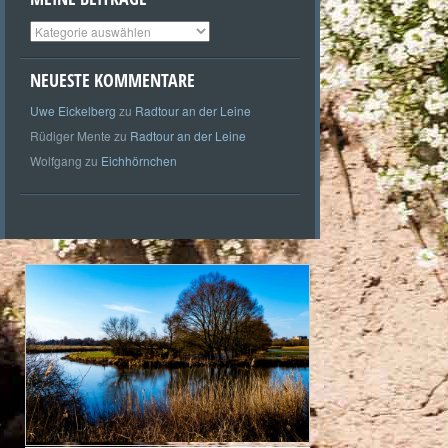
Meine
Beiträge
NEUESTE KOMMENTARE
Uwe Eickelberg
zu
Radtour an der Leine
Rüdiger Mente
zu
Radtour an der Leine
Wolfgang
zu
Eichhörnchen